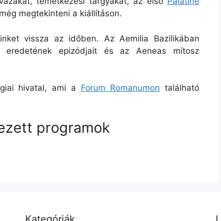
tvázakat, temetkezési tárgyakat, az első
Palatine
még megtekinteni a kiállításon.
inket vissza az időben. Az Aemilia Bazilikában
 eredetének epizódjait és az Aeneas mítosz
giai hivatal, ami a
Forum Romanumon
található
ezett programok
Kategóriák
L