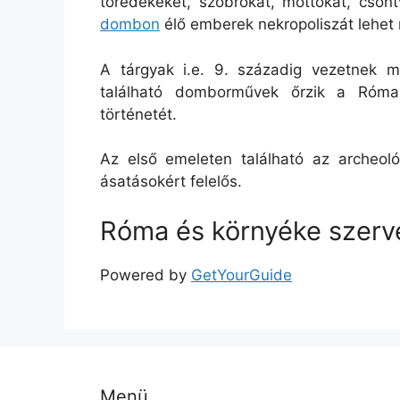
töredékeket, szobrokat, mottókat, cson
dombon
élő emberek nekropoliszát lehet 
A tárgyak i.e. 9. századig vezetnek m
található domborművek őrzik a Róma
történetét.
Az első emeleten található az archeoló
ásatásokért felelős.
Róma és környéke szerv
Powered by
GetYourGuide
Menü