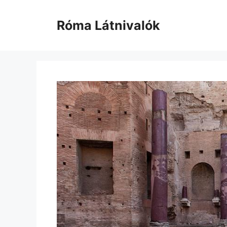
Kilépés
a
Róma Látnivalók
tartalomba